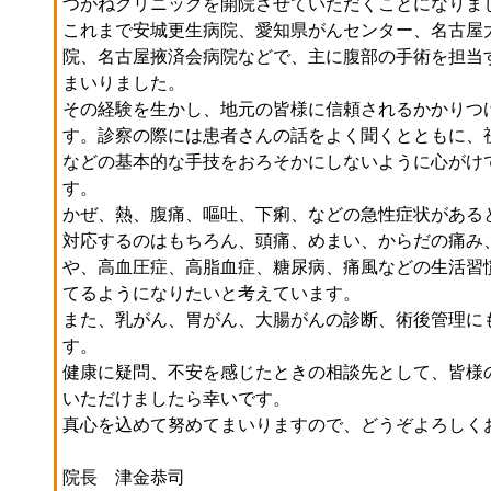
つがねクリニックを開院させていただくことになりま
これまで安城更生病院、愛知県がんセンター、名古屋
院、名古屋掖済会病院などで、主に腹部の手術を担当
まいりました。
その経験を生かし、地元の皆様に信頼されるかかりつ
す。診察の際には患者さんの話をよく聞くとともに、
などの基本的な手技をおろそかにしないように心がけ
す。
かぜ、熱、腹痛、嘔吐、下痢、などの急性症状がある
対応するのはもちろん、頭痛、めまい、からだの痛み
や、高血圧症、高脂血症、糖尿病、痛風などの生活習
てるようになりたいと考えています。
また、乳がん、胃がん、大腸がんの診断、術後管理に
す。
健康に疑問、不安を感じたときの相談先として、皆様
いただけましたら幸いです。
真心を込めて努めてまいりますので、どうぞよろしく
院長 津金恭司