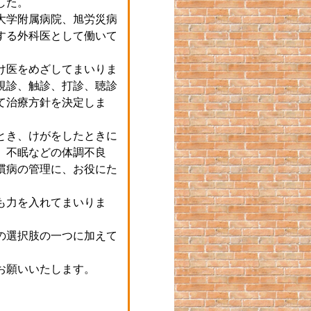
した。
大学附属病院、旭労災病
する外科医として働いて
け医をめざしてまいりま
視診、触診、打診、聴診
て治療方針を決定しま
とき、けがをしたときに
、不眠などの体調不良
慣病の管理に、お役にた
も力を入れてまいりま
の選択肢の一つに加えて
お願いいたします。