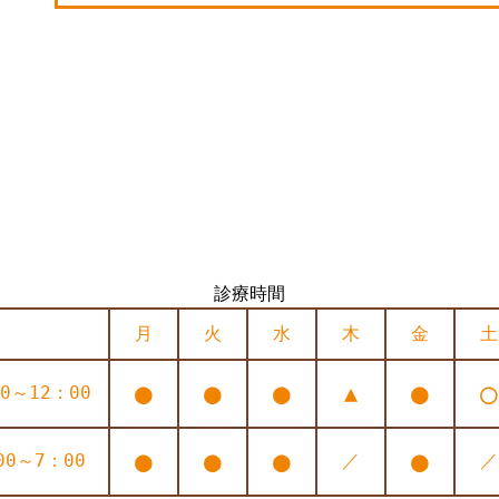
診療時間
月
火
水
木
金
土
●
●
●
●
○
▲
0～12：00
●
●
●
●
00～7：00
／
／