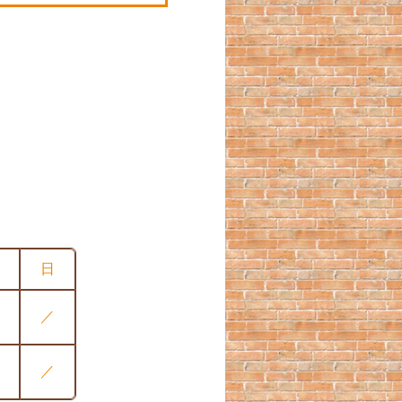
日
／
／